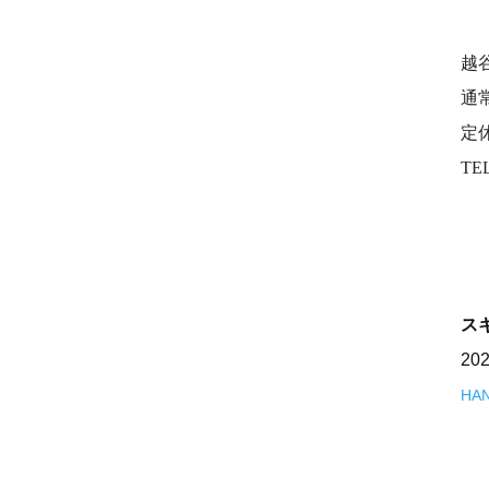
越
通常
定
TEL
ス
20
HA