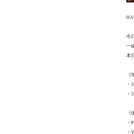
HA
今
一
本
《
・
・
《
・P
・V