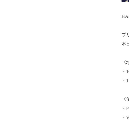
H
ブ
本
《
・
・
《
・P
・V