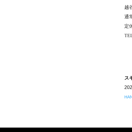
越
通常
定
TEL
ス
20
HA